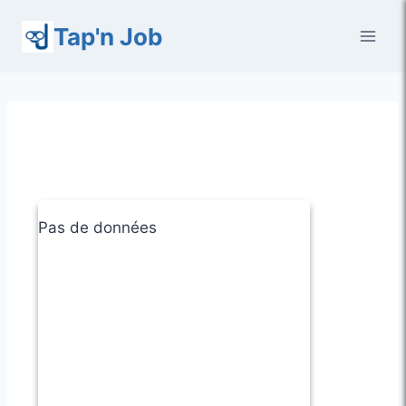
Aller
Tap'n Job
au
contenu