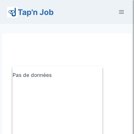
Aller
Tap'n Job
au
contenu