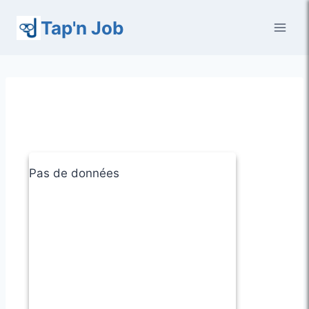
Aller
Tap'n Job
au
contenu