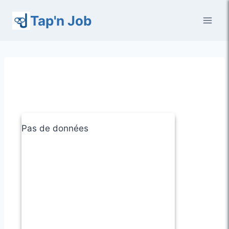
Aller
Tap'n Job
au
contenu