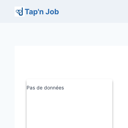
Aller
Tap'n Job
au
contenu