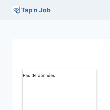
Aller
Tap'n Job
au
contenu