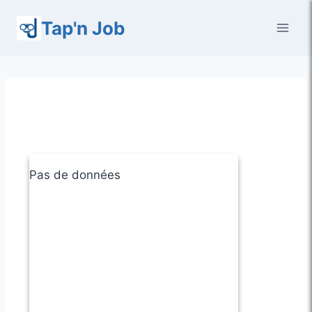
Aller
Tap'n Job
au
contenu