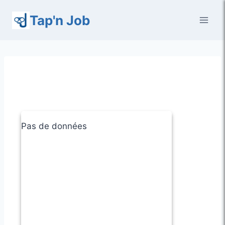
Aller
Tap'n Job
au
contenu