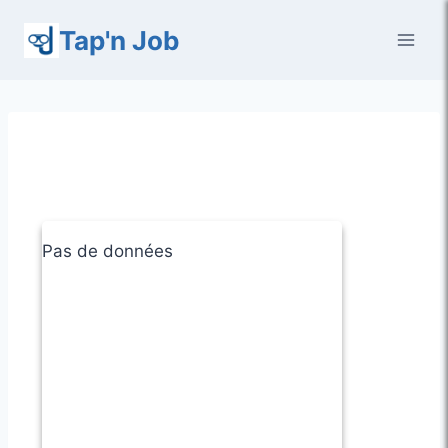
Aller
Tap'n Job
au
contenu