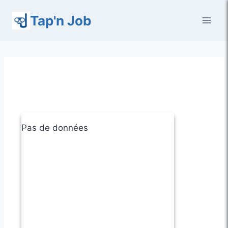
Aller
Tap'n Job
au
contenu