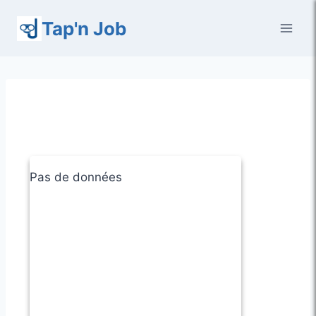
Aller
Tap'n Job
au
contenu