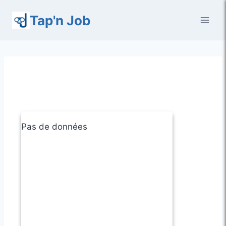
Aller
Tap'n Job
au
contenu