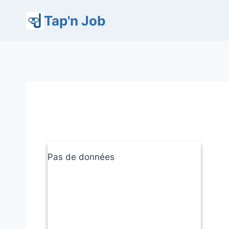
Aller
Tap'n Job
au
contenu