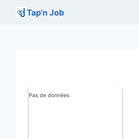
Aller
Tap'n Job
au
contenu