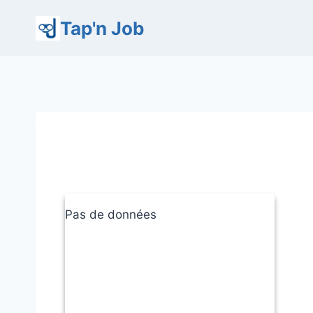
Aller
Tap'n Job
au
contenu