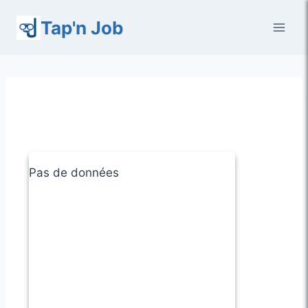
Aller
Tap'n Job
au
contenu