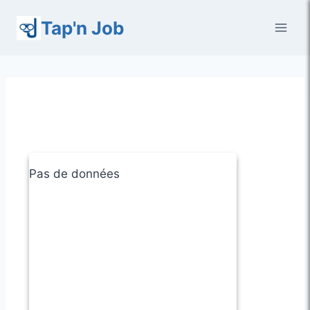
Aller
Tap'n Job
au
contenu