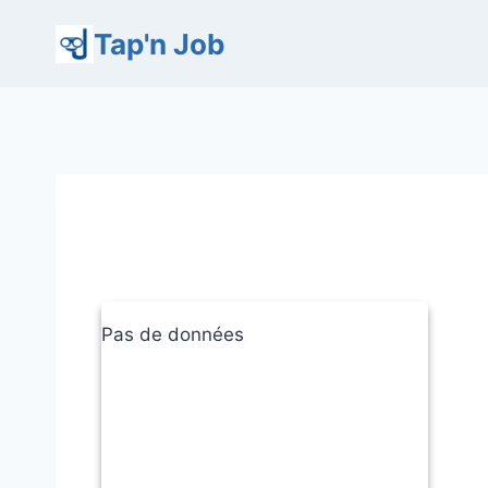
Aller
Tap'n Job
au
contenu