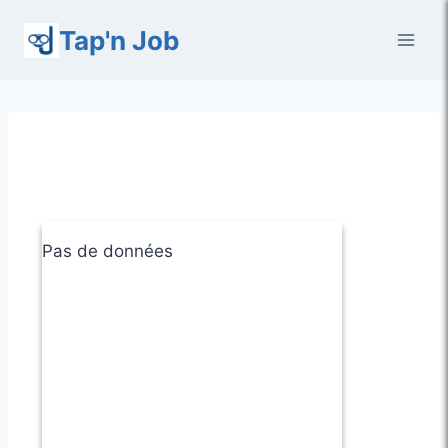
Aller
Tap'n Job
au
contenu