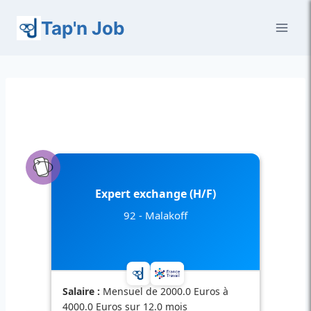
Aller
Tap'n Job
au
contenu