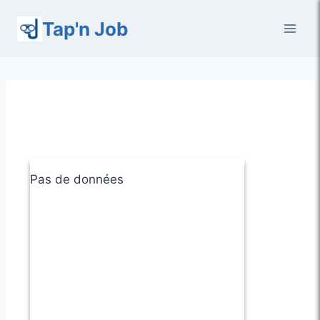
Aller
Tap'n Job
au
contenu