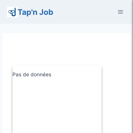
Aller
Tap'n Job
au
contenu