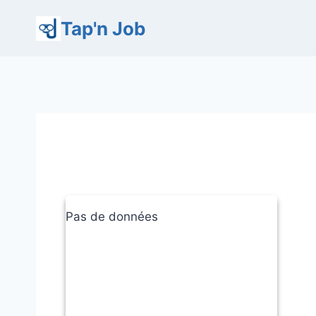
Aller
Tap'n Job
au
contenu