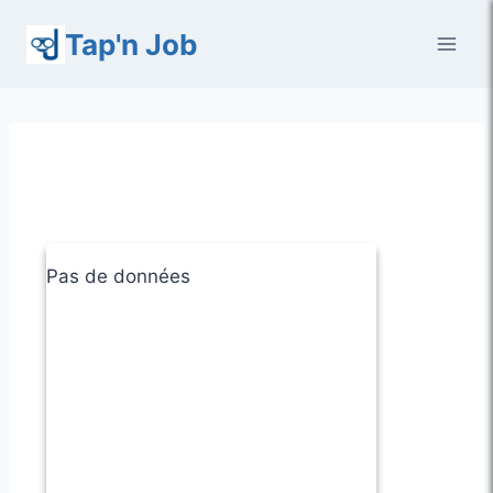
Aller
Tap'n Job
au
contenu