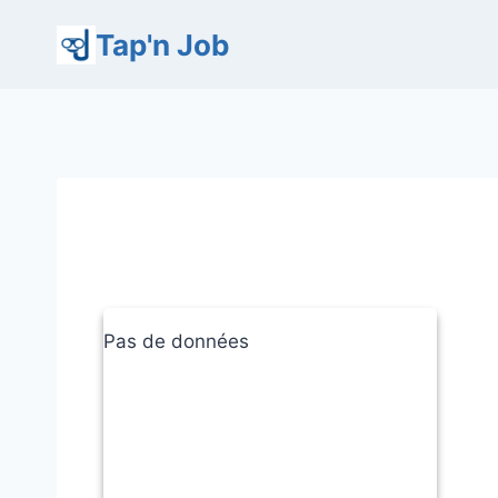
Aller
Tap'n Job
au
contenu