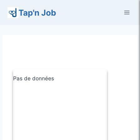
Aller
Tap'n Job
au
contenu