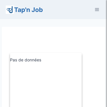
Aller
Tap'n Job
au
contenu