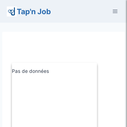
Aller
Tap'n Job
au
contenu