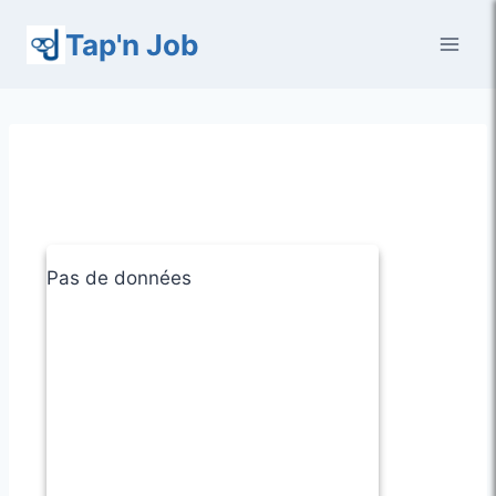
Aller
Tap'n Job
au
contenu