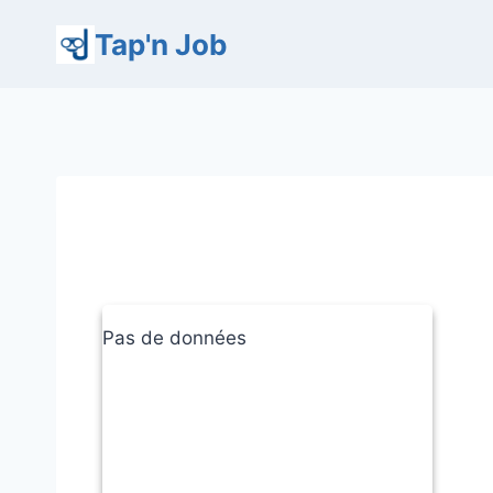
Aller
Tap'n Job
au
contenu