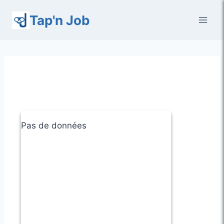
Aller
Tap'n Job
au
contenu