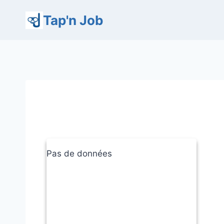
Aller
Tap'n Job
au
contenu