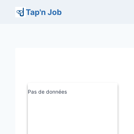
Aller
Tap'n Job
au
contenu