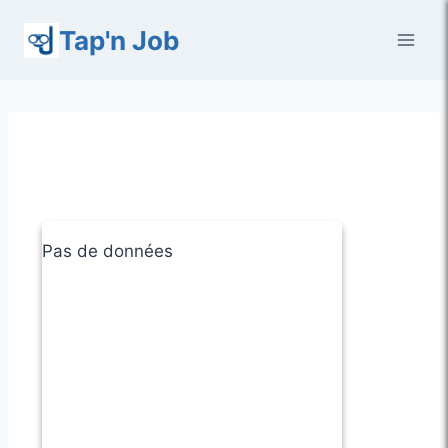
Aller
Tap'n Job
au
contenu