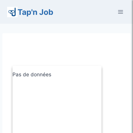
Aller
Tap'n Job
au
contenu