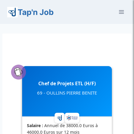
Aller
Tap'n Job
au
contenu