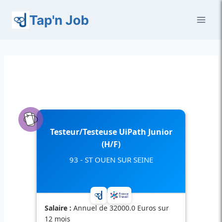
Aller
Tap'n Job
au
contenu