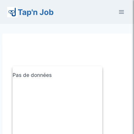
Aller
Tap'n Job
au
contenu