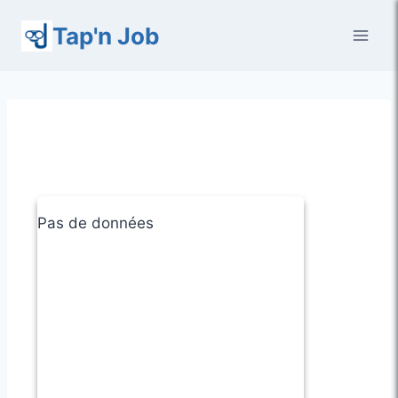
Aller
Tap'n Job
au
contenu