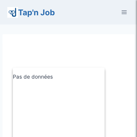
Aller
Tap'n Job
au
contenu