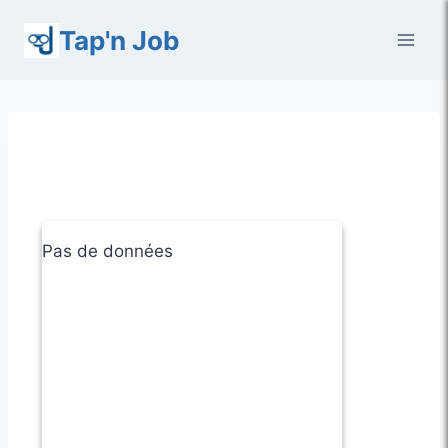
Aller
Tap'n Job
au
contenu