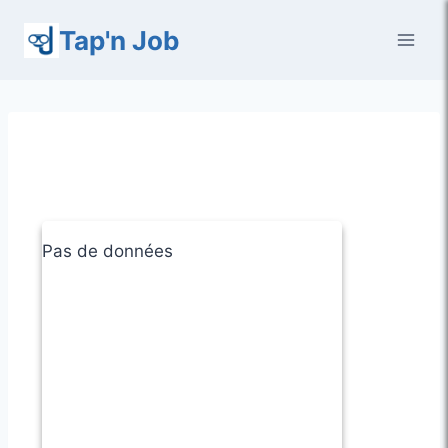
Aller
Tap'n Job
au
contenu