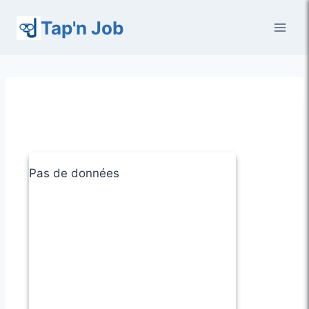
Aller
Tap'n Job
au
contenu