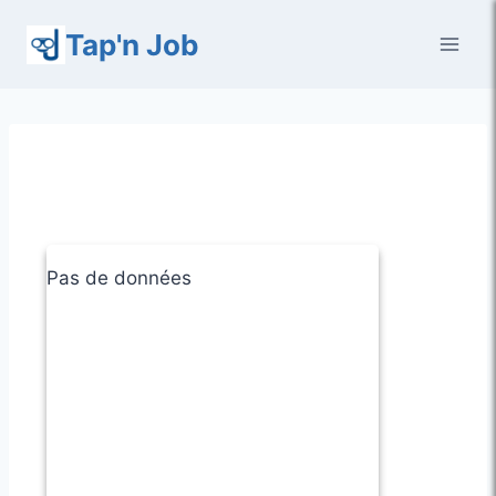
Aller
Tap'n Job
au
contenu