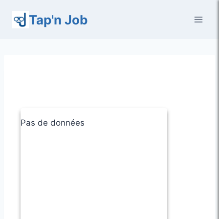
Aller
Tap'n Job
au
contenu