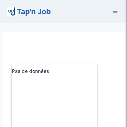
Aller
Tap'n Job
au
contenu