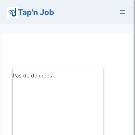
Aller
Tap'n Job
au
contenu