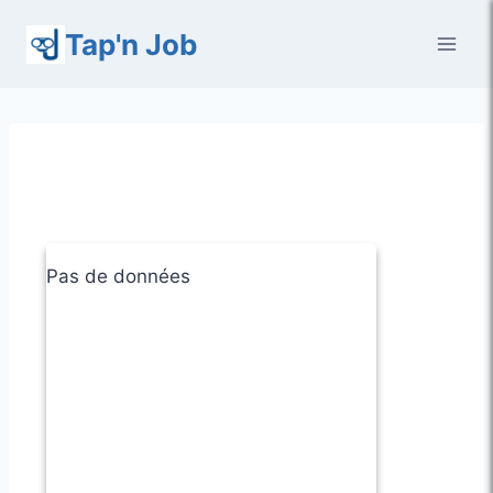
Aller
Tap'n Job
au
contenu