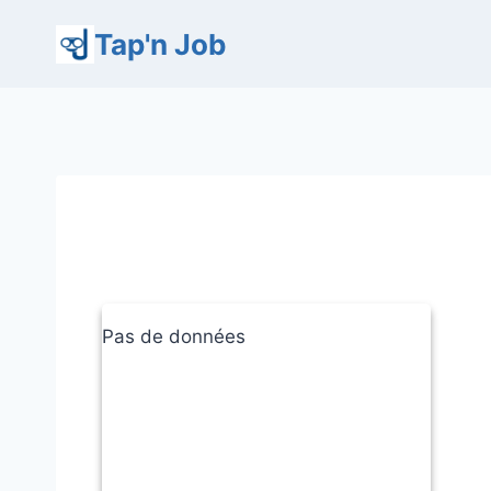
Aller
Tap'n Job
au
contenu