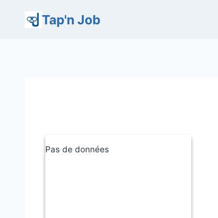
Aller
Tap'n Job
au
contenu